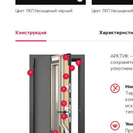
Цвет: ЛКП Насыщеный чёрный
Цвет: ЛКП Насыщены
Конструкция
Характеристи
АРКТИК –
1
сохранять
6
2
уплотнени
11
5
Ин
8
Тер
кон
10
иск
теп
9
Ун
Про
4