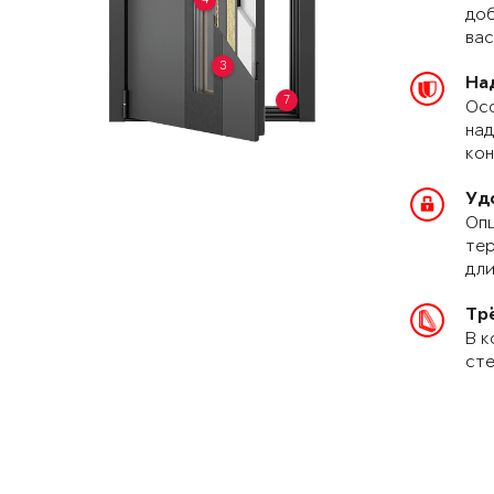
доб
вас
3
На
7
Осо
над
кон
Уд
Опц
тер
дли
Тр
В к
сте