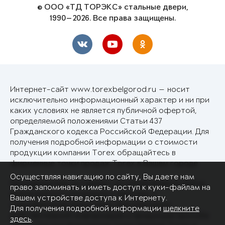
© ООО «ТД ТОРЭКС» стальные двери,
1990—2026. Все права защищены.
Интернет-сайт www.torexbelgorod.ru — носит
исключительно информационный характер и ни при
каких условиях не является публичной офертой,
определяемой положениями Статьи 437
Гражданского кодекса Российской Федерации. Для
получения подробной информации о стоимости
продукции компании Torex обращайтесь в
фирменные точки продаж Torex в Вашем городе.
Осуществляя навигацию по сайту, Вы даете нам
Производитель оставляет за собой право в любое
право запоминать и иметь доступ к куки-файлам на
время вносить изменения в перечень и
Вашем устройстве доступа к Интернету.
спецификацию продукции. Для получения
Для получения подробной информации
щелкните
действительной информации о продукции просьба
здесь
.